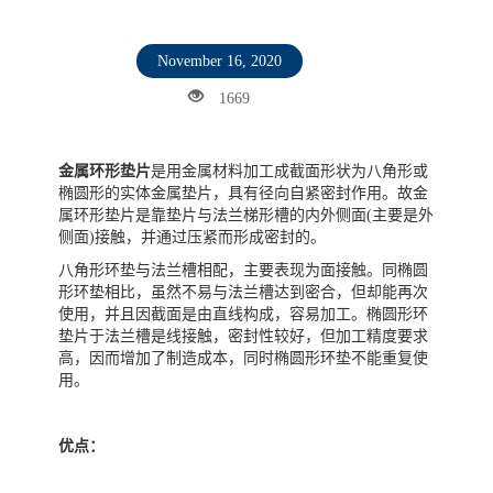
November 16, 2020
1669
金属环形垫片
是用金属材料加工成截面形状为八角形或
椭圆形的实体金属垫片，具有径向自紧密封作用。故金
属环形垫片是靠垫片与法兰梯形槽的内外侧面(主要是外
侧面)接触，并通过压紧而形成密封的。
八角形环垫与法兰槽相配，主要表现为面接触。同椭圆
形环垫相比，虽然不易与法兰槽达到密合，但却能再次
使用，并且因截面是由直线构成，容易加工。椭圆形环
垫片于法兰槽是线接触，密封性较好，但加工精度要求
高，因而增加了制造成本，同时椭圆形环垫不能重复使
用。
优点：