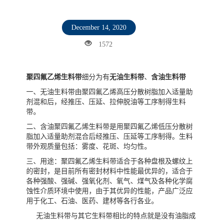
December 14, 2020
1572
聚四氟乙烯生料带
细分为有
无油生料带
、
含油生料带
一、无油生料带由聚四氟乙烯高压分散树脂加入适量助
剂混和后，经推压、压延、拉伸脱油等工序制得生料
带。
二、含油聚四氟乙烯生料带是用聚四氟乙烯低压分散树
脂加入适量助剂混合后经推压、压延等工序制得。生料
带外观质量包括：雾度、花斑、均匀性。
三、用途：聚四氟乙烯生料带适合于各种盘根及螺纹上
的密封，是目前所有密封材料中性能最优异的，适合于
各种强酸、强碱、强氧化剂、氧气、煤气及各种化学腐
蚀性介质环境中使用，由于其优异的性能，产品广泛应
用于化工、石油、医药、建材等各行各业。
无油生料带与其它生料带相比的特点就是没有油脂成