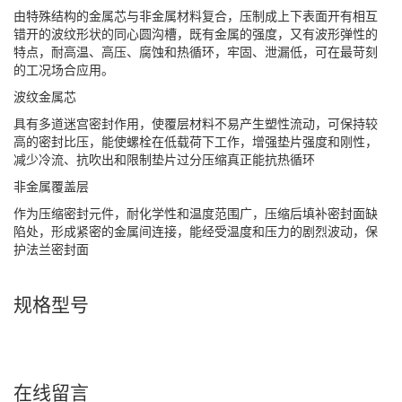
由特殊结构的金属芯与非金属材料复合，压制成上下表面开有相互
错开的波纹形状的同心圆沟槽，既有金属的强度，又有波形弹性的
特点，耐高温、高压、腐蚀和热循环，牢固、泄漏低，可在最苛刻
的工况场合应用。
波纹金属芯
具有多道迷宫密封作用，使覆层材料不易产生塑性流动，可保持较
高的密封比压，能使螺栓在低载荷下工作，增强垫片强度和刚性，
减少冷流、抗吹出和限制垫片过分压缩真正能抗热循环
非金属覆盖层
作为压缩密封元件，耐化学性和温度范围广，压缩后填补密封面缺
陷处，形成紧密的金属间连接，能经受温度和压力的剧烈波动，保
护法兰密封面
规格型号
在线留言