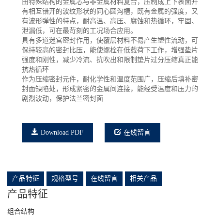
由特殊结构的金属芯与非金属材料复合，压制成上下表面开
有相互错开的波纹形状的同心圆沟槽，既有金属的强度，又
有波形弹性的特点，耐高温、高压、腐蚀和热循环，牢固、
泄漏低，可在最苛刻的工况场合应用。
具有多道迷宫密封作用，使覆层材料不易产生塑性流动，可
保持较高的密封比压，能使螺栓在低载荷下工作，增强垫片
强度和刚性，减少冷流、抗吹出和限制垫片过分压缩真正能
抗热循环
作为压缩密封元件，耐化学性和温度范围广，压缩后填补密
封面缺陷处，形成紧密的金属间连接，能经受温度和压力的
剧烈波动，保护法兰密封面
Download PDF
在线留言
产品特征
规格型号
在线留言
相关产品
产品特征
组合结构