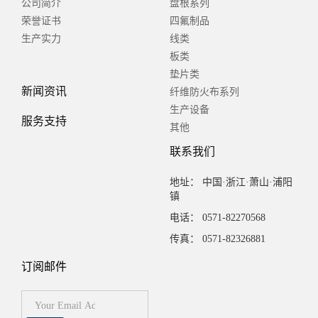
公司简介
盘根系列
荣誉证书
四氟制品
生产实力
线类
板类
垫片类
新闻资讯
纤维防火布系列
生产设备
服务支持
其他
联系我们
地址： 中国·浙江·萧山·浦阳
镇
电话： 0571-82270568
传真： 0571-82326881
订阅邮件