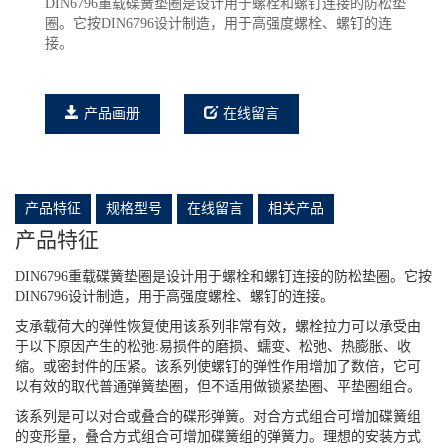
DIN6796重载碟簧垫圈是设计用于螺栓和螺钉连接的防松垫
圈。它按DIN6796设计制造，用于高强度螺栓、螺钉的连
接。
产品画册
在线留言
产品特征
规格型号
在线留言
相关产品
产品特征
DIN6796重载碟簧垫圈是设计用于螺栓和螺钉连接的防松垫圈。它按
DIN6796设计制造，用于高强度螺栓、螺钉的连接。
支承载荷大的弹性恢复使用该系列非常有效，螺栓拉力可以承受由
于以下原因产生的松弛:易损件的磨损、蠕变、松弛、热膨胀、收
缩。或密封件的压紧。该系列使螺钉的弹性作用增加了数倍，它可
以有效的取代普通弹簧垫圈，但不适用做锁紧垫圈、平垫圈组合。
该系列是可以对合或叠合的碟形弹簧。对合方式组合可增加碟簧组
的变形量，叠合方式组合可增加碟簧组的弹簧力。理想的安装方式