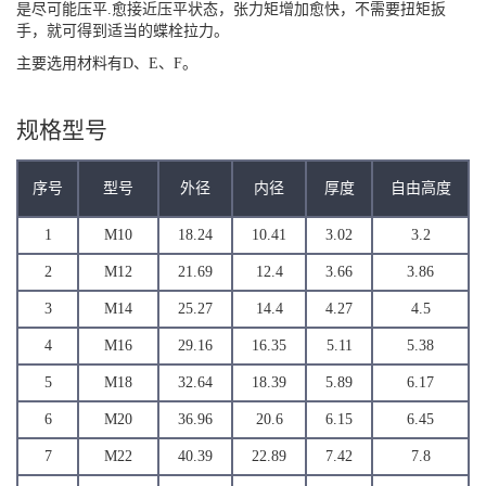
是尽可能压平.愈接近压平状态，张力矩增加愈快，不需要扭矩扳
手，就可得到适当的蝶栓拉力。
主要选用材料有D、E、F。
规格型号
序号
型号
外径
内径
厚度
自由高度
1
M10
18.24
10.41
3.02
3.2
2
M12
21.69
12.4
3.66
3.86
3
M14
25.27
14.4
4.27
4.5
4
M16
29.16
16.35
5.11
5.38
5
M18
32.64
18.39
5.89
6.17
6
M20
36.96
20.6
6.15
6.45
7
M22
40.39
22.89
7.42
7.8