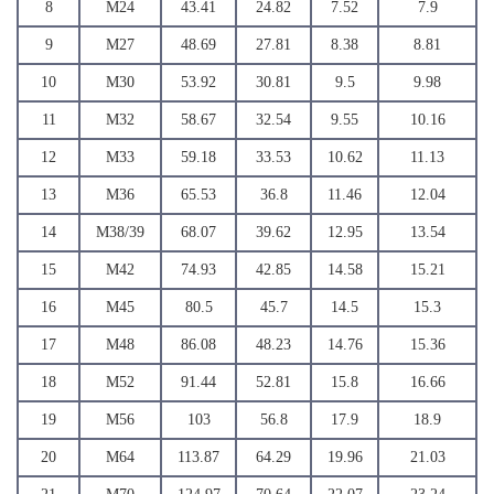
8
M24
43.41
24.82
7.52
7.9
9
M27
48.69
27.81
8.38
8.81
10
M30
53.92
30.81
9.5
9.98
11
M32
58.67
32.54
9.55
10.16
12
M33
59.18
33.53
10.62
11.13
13
M36
65.53
36.8
11.46
12.04
14
M38/39
68.07
39.62
12.95
13.54
15
M42
74.93
42.85
14.58
15.21
16
M45
80.5
45.7
14.5
15.3
17
M48
86.08
48.23
14.76
15.36
18
M52
91.44
52.81
15.8
16.66
19
M56
103
56.8
17.9
18.9
20
M64
113.87
64.29
19.96
21.03