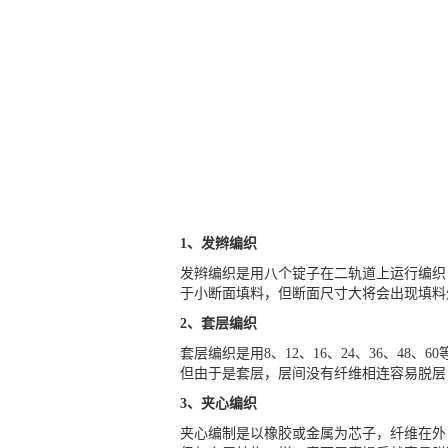
1、发辫编织
发辫编织是用八个锭子在二轨道上运行编织
于小断面填料，但断面尺寸大将会出现填料
2、套层编织
套层编织是用8、12、16、24、36、4
但由于是套层，层间没有纤维相连容易脱层
3、夹心编织
夹心编制是以橡胶或金属为芯子，纤维在外