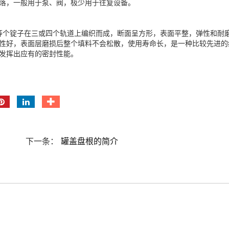
落，一般用于泵、阀，极少用于往复设备。
48、60等个锭子在三或四个轨道上编织而成，断面呈方形，表面平整，弹性
性好，表面层磨损后整个填料不会松散，使用寿命长，是一种比较先进的
发挥出应有的密封性能。
下一条：
罐盖盘根的简介