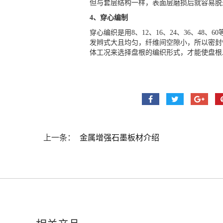
但与套层结构一样，表面层磨损后就容易脱
4、穿心编制
穿心编织是用8、12、16、24、36、
发辫式大且均匀，纤维间空隙小，所以密封
体工况来选择盘根的编织形式，才能使盘根
上一条：
金属增强石墨板材介绍