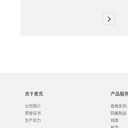
关于麦克
产品服
公司简介
盘根系列
荣誉证书
四氟制品
生产实力
线类
板类