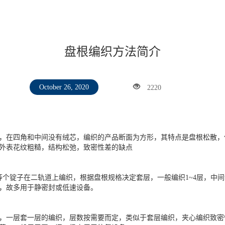
盘根编织方法简介
2220
October 26, 2020
，在四角和中间没有绒芯，编织的产品断面为方形，其特点是盘根松散，
外表花纹粗糙，结构松弛，致密性差的缺点
8、60等个锭子在二轨道上编织，根据盘根规格决定套层，一般编织1~4层
，故多用于静密封或低速设备。
，一层套一层的编织，层数按需要而定，类似于套层编织，夹心编织致密