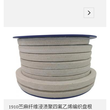
1910苎麻纤维浸渍聚四氟乙烯编织盘根